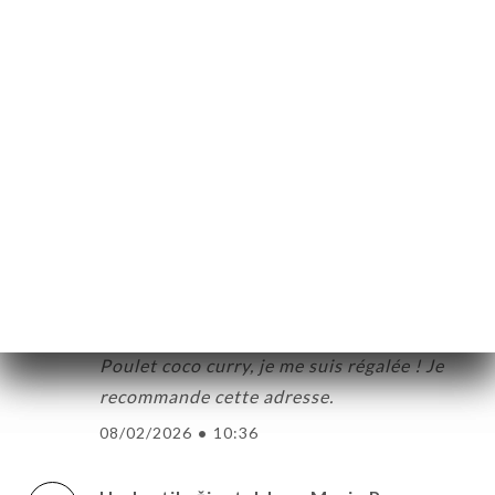
Hodnotil uživatel celine m.
C
4/5
02/03/2026
•
07:57
Hodnotil uživatel Adriano C.
A
4/5
13/02/2026
•
08:19
Hodnotil uživatel Véronique M.
V
5/5
Bon accueil. Nous avons très bien mangé.
Poulet coco curry, je me suis régalée ! Je
recommande cette adresse.
08/02/2026
•
10:36