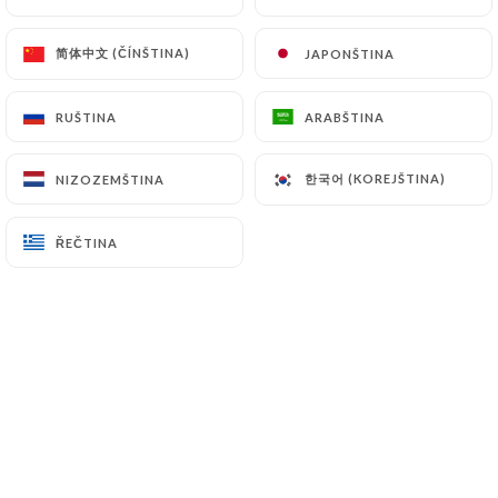
简体中文 (ČÍNŠTINA)
简体中文 (ČÍNŠTINA)
JAPONŠTINA
JAPONŠTINA
Hodnotil uživatel beatrice g.
B
2/5
RUŠTINA
RUŠTINA
ARABŠTINA
ARABŠTINA
Mauvais accueil et mauvaise salade.
한국어 (KOREJŠTINA)
한국어 (KOREJŠTINA)
NIZOZEMŠTINA
NIZOZEMŠTINA
29/06/2026
•
08:16
ŘEČTINA
ŘEČTINA
Hodnotil uživatel Alexandre D.
A
5/5
Patron très sympathique Repas de qualité,
frais et fait maison et prix raisonnable
Très bon cocktail
21/06/2026
•
07:32
Hodnotil uživatel Sylvia S.
S
4/5