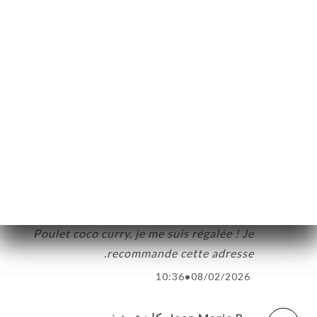
celine m. كان تصنيفه
C
4/5
07:57
•
02/03/2026
Adriano C. كان تصنيفه
A
4/5
08:19
•
13/02/2026
Véronique M. كان تصنيفه
V
5/5
Bon accueil. Nous avons très bien mangé.
Poulet coco curry, je me suis régalée ! Je
recommande cette adresse.
10:36
•
08/02/2026