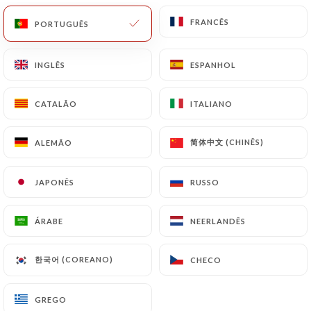
FRANCÊS
FRANCÊS
PORTUGUÊS
PORTUGUÊS
INGLÊS
INGLÊS
ESPANHOL
ESPANHOL
CATALÃO
CATALÃO
ITALIANO
ITALIANO
简体中文 (CHINÊS)
简体中文 (CHINÊS)
ALEMÃO
ALEMÃO
JAPONÊS
JAPONÊS
RUSSO
RUSSO
ÁRABE
ÁRABE
NEERLANDÊS
NEERLANDÊS
한국어 (COREANO)
한국어 (COREANO)
CHECO
CHECO
GREGO
GREGO