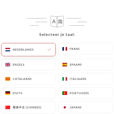
NL
MENU
Selecteer je taal:
Selecteer je taal:
FRANS
FRANS
NEDERLANDS
NEDERLANDS
ENGELS
ENGELS
SPAANS
SPAANS
CATALAANS
CATALAANS
ITALIAANS
ITALIAANS
DUITS
DUITS
PORTUGEES
PORTUGEES
Vandaag geopend tot :tijd
简体中文 (CHINEES)
简体中文 (CHINEES)
JAPANS
JAPANS