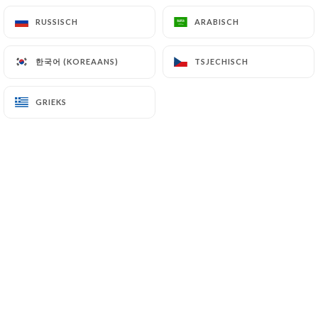
RUSSISCH
RUSSISCH
ARABISCH
ARABISCH
L'Annexe
한국어 (KOREAANS)
한국어 (KOREAANS)
TSJECHISCH
TSJECHISCH
Courcelles
GRIEKS
GRIEKS
69 REVIEW
BRASSERIE - BAR A VINS
41 Rue De Courcelles
75008 Paris France